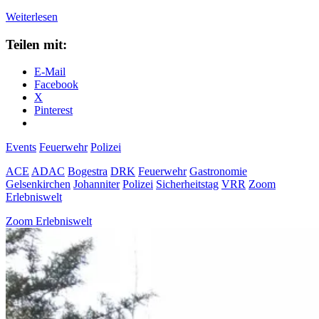
Sicherheitstag
Weiterlesen
in
Gelsenkirchen
Teilen mit:
E-Mail
Facebook
X
Pinterest
Events
Feuerwehr
Polizei
ACE
ADAC
Bogestra
DRK
Feuerwehr
Gastronomie
Gelsenkirchen
Johanniter
Polizei
Sicherheitstag
VRR
Zoom
Erlebniswelt
Zoom Erlebniswelt