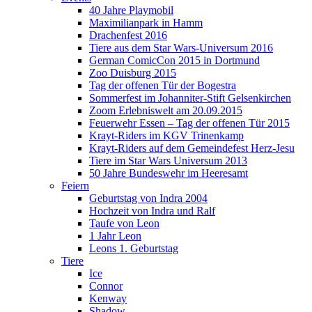
40 Jahre Playmobil
Maximilianpark in Hamm
Drachenfest 2016
Tiere aus dem Star Wars-Universum 2016
German ComicCon 2015 in Dortmund
Zoo Duisburg 2015
Tag der offenen Tür der Bogestra
Sommerfest im Johanniter-Stift Gelsenkirchen
Zoom Erlebniswelt am 20.09.2015
Feuerwehr Essen – Tag der offenen Tür 2015
Krayt-Riders im KGV Trinenkamp
Krayt-Riders auf dem Gemeindefest Herz-Jesu
Tiere im Star Wars Universum 2013
50 Jahre Bundeswehr im Heeresamt
Feiern
Geburtstag von Indra 2004
Hochzeit von Indra und Ralf
Taufe von Leon
1 Jahr Leon
Leons 1. Geburtstag
Tiere
Ice
Connor
Kenway
Shadow