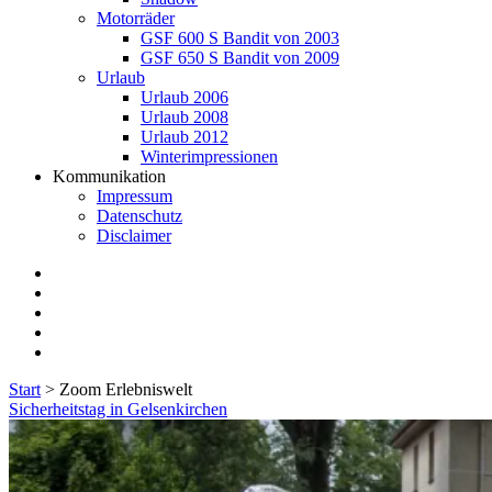
Motorräder
GSF 600 S Bandit von 2003
GSF 650 S Bandit von 2009
Urlaub
Urlaub 2006
Urlaub 2008
Urlaub 2012
Winterimpressionen
Kommunikation
Impressum
Datenschutz
Disclaimer
twitter
facebook
instagram
E-
Mail
flickr
Start
>
Zoom Erlebniswelt
Schlagwort:
Sicherheitstag in Gelsenkirchen
<span>Zoom