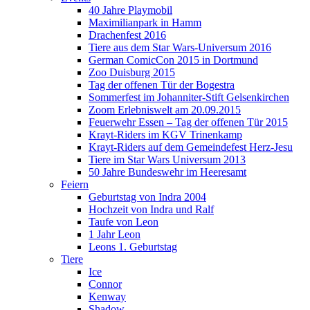
40 Jahre Playmobil
Maximilianpark in Hamm
Drachenfest 2016
Tiere aus dem Star Wars-Universum 2016
German ComicCon 2015 in Dortmund
Zoo Duisburg 2015
Tag der offenen Tür der Bogestra
Sommerfest im Johanniter-Stift Gelsenkirchen
Zoom Erlebniswelt am 20.09.2015
Feuerwehr Essen – Tag der offenen Tür 2015
Krayt-Riders im KGV Trinenkamp
Krayt-Riders auf dem Gemeindefest Herz-Jesu
Tiere im Star Wars Universum 2013
50 Jahre Bundeswehr im Heeresamt
Feiern
Geburtstag von Indra 2004
Hochzeit von Indra und Ralf
Taufe von Leon
1 Jahr Leon
Leons 1. Geburtstag
Tiere
Ice
Connor
Kenway
Shadow