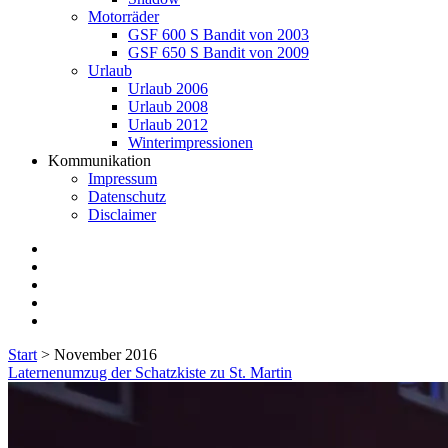
Motorräder
GSF 600 S Bandit von 2003
GSF 650 S Bandit von 2009
Urlaub
Urlaub 2006
Urlaub 2008
Urlaub 2012
Winterimpressionen
Kommunikation
Impressum
Datenschutz
Disclaimer
twitter
facebook
instagram
E-
Mail
flickr
Start
>
November 2016
Monat:
Laternenumzug der Schatzkiste zu St. Martin
<span>November