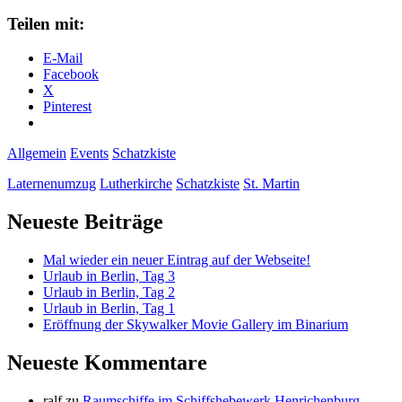
der
Schatzkiste
Teilen mit:
zu
St.
E-Mail
Martin
Facebook
X
Pinterest
Allgemein
Events
Schatzkiste
Laternenumzug
Lutherkirche
Schatzkiste
St. Martin
Primäre
Neueste Beiträge
Seitenleiste
Mal wieder ein neuer Eintrag auf der Webseite!
Urlaub in Berlin, Tag 3
Urlaub in Berlin, Tag 2
Urlaub in Berlin, Tag 1
Eröffnung der Skywalker Movie Gallery im Binarium
Neueste Kommentare
ralf
zu
Raumschiffe im Schiffshebewerk Henrichenburg