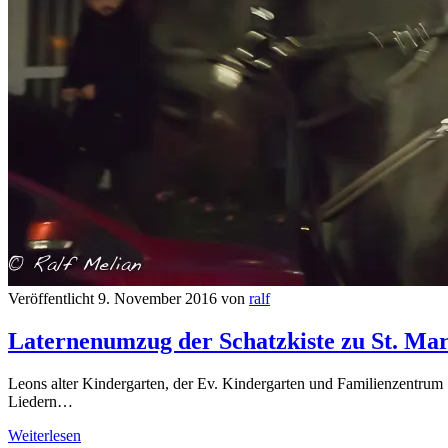
Veröffentlicht 9. November 2016 von
ralf
Laternenumzug der Schatzkiste zu St. Mar
Leons alter Kindergarten, der Ev. Kindergarten und Familienzentrum S
Liedern…
Laternenumzug
Weiterlesen