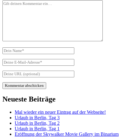
Dein
Kommentar
Dein
Name
Deine
E-
Mail-
Deine
Adresse
Website-
URL
Primäre
Neueste Beiträge
Seitenleiste
Mal wieder ein neuer Eintrag auf der Webseite!
Urlaub in Berlin, Tag 3
Urlaub in Berlin, Tag 2
Urlaub in Berlin, Tag 1
Eröffnung der Skywalker Movie Gallery im Binarium