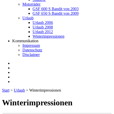
Motorräder
GSF 600 S Bandit von 2003
GSF 650 S Bandit von 2009
Urlaub
Urlaub 2006
Urlaub 2008
Urlaub 2012
Winterimpressionen
Kommunikation
Impressum
Datenschutz
Disclaimer
twitter
facebook
instagram
E-
Mail
flickr
Start
>
Urlaub
>
Winterimpressionen
Winterimpressionen