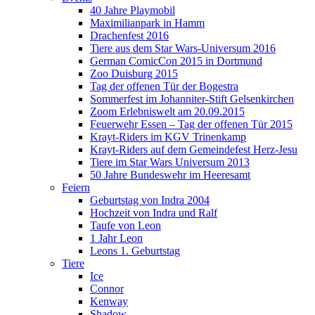
40 Jahre Playmobil
Maximilianpark in Hamm
Drachenfest 2016
Tiere aus dem Star Wars-Universum 2016
German ComicCon 2015 in Dortmund
Zoo Duisburg 2015
Tag der offenen Tür der Bogestra
Sommerfest im Johanniter-Stift Gelsenkirchen
Zoom Erlebniswelt am 20.09.2015
Feuerwehr Essen – Tag der offenen Tür 2015
Krayt-Riders im KGV Trinenkamp
Krayt-Riders auf dem Gemeindefest Herz-Jesu
Tiere im Star Wars Universum 2013
50 Jahre Bundeswehr im Heeresamt
Feiern
Geburtstag von Indra 2004
Hochzeit von Indra und Ralf
Taufe von Leon
1 Jahr Leon
Leons 1. Geburtstag
Tiere
Ice
Connor
Kenway
Shadow