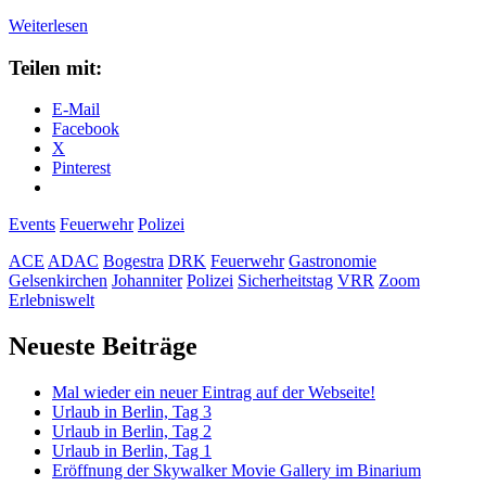
Sicherheitstag
Weiterlesen
in
Gelsenkirchen
Teilen mit:
E-Mail
Facebook
X
Pinterest
Events
Feuerwehr
Polizei
ACE
ADAC
Bogestra
DRK
Feuerwehr
Gastronomie
Gelsenkirchen
Johanniter
Polizei
Sicherheitstag
VRR
Zoom
Erlebniswelt
Primäre
Neueste Beiträge
Seitenleiste
Mal wieder ein neuer Eintrag auf der Webseite!
Urlaub in Berlin, Tag 3
Urlaub in Berlin, Tag 2
Urlaub in Berlin, Tag 1
Eröffnung der Skywalker Movie Gallery im Binarium