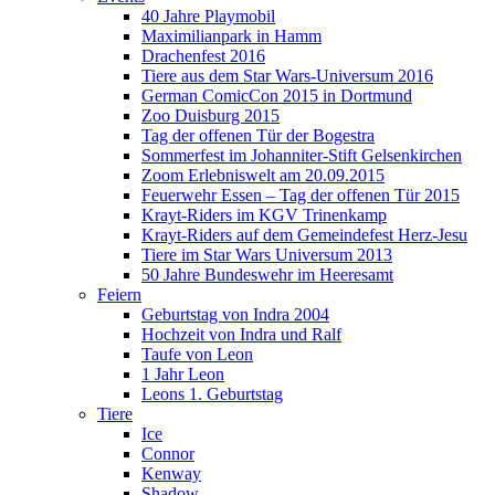
40 Jahre Playmobil
Maximilianpark in Hamm
Drachenfest 2016
Tiere aus dem Star Wars-Universum 2016
German ComicCon 2015 in Dortmund
Zoo Duisburg 2015
Tag der offenen Tür der Bogestra
Sommerfest im Johanniter-Stift Gelsenkirchen
Zoom Erlebniswelt am 20.09.2015
Feuerwehr Essen – Tag der offenen Tür 2015
Krayt-Riders im KGV Trinenkamp
Krayt-Riders auf dem Gemeindefest Herz-Jesu
Tiere im Star Wars Universum 2013
50 Jahre Bundeswehr im Heeresamt
Feiern
Geburtstag von Indra 2004
Hochzeit von Indra und Ralf
Taufe von Leon
1 Jahr Leon
Leons 1. Geburtstag
Tiere
Ice
Connor
Kenway
Shadow