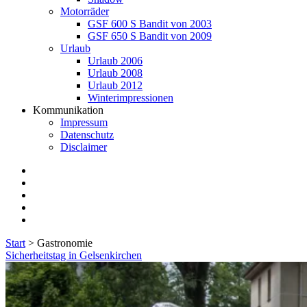
Motorräder
GSF 600 S Bandit von 2003
GSF 650 S Bandit von 2009
Urlaub
Urlaub 2006
Urlaub 2008
Urlaub 2012
Winterimpressionen
Kommunikation
Impressum
Datenschutz
Disclaimer
twitter
facebook
instagram
E-
Mail
flickr
Start
>
Gastronomie
Schlagwort:
Sicherheitstag in Gelsenkirchen
<span>Gastronomie</span>