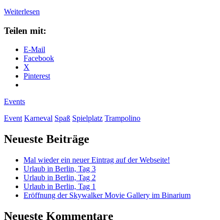
Karneval
Weiterlesen
im
Trampolino
Teilen mit:
E-Mail
Facebook
X
Pinterest
Events
Event
Karneval
Spaß
Spielplatz
Trampolino
Primäre
Neueste Beiträge
Seitenleiste
Mal wieder ein neuer Eintrag auf der Webseite!
Urlaub in Berlin, Tag 3
Urlaub in Berlin, Tag 2
Urlaub in Berlin, Tag 1
Eröffnung der Skywalker Movie Gallery im Binarium
Neueste Kommentare