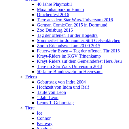
40 Jahre Playmobil
Maximilianpark in Hamm
Drachenfest 2016
Tiere aus dem Star Wars-Universum 2016
German ComicCon 2015 in Dortmund
Zoo Duisburg 2015
Tag der offenen Tür der Bogestra
Sommerfest im Johanniter-Stift Gelsenkirchen
Zoom Erlebniswelt am 20.09.2015
Feuerwehr Essen – Tag der offenen Tür 2015
Krayt-Riders im KGV Trinenkamp
Krayt-Riders auf dem Gemeindefest Herz-Jesu
Tiere im Star Wars Universum 2013
50 Jahre Bundeswehr im Heeresamt
Feiern
Geburtstag von Indra 2004
Hochzeit von Indra und Ralf
Taufe von Leon
1 Jahr Leon
Leons 1. Geburtstag
Tiere
Ice
Connor
Kenway
Shadow