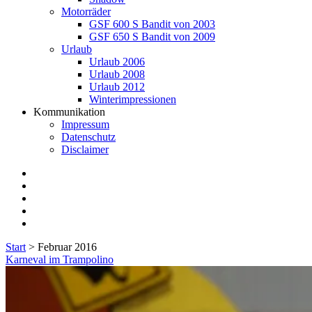
Motorräder
GSF 600 S Bandit von 2003
GSF 650 S Bandit von 2009
Urlaub
Urlaub 2006
Urlaub 2008
Urlaub 2012
Winterimpressionen
Kommunikation
Impressum
Datenschutz
Disclaimer
twitter
facebook
instagram
E-
Mail
flickr
Start
>
Februar 2016
Monat:
Karneval im Trampolino
<span>Februar