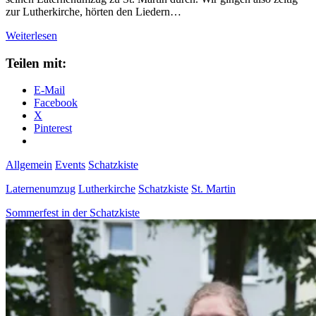
zur Lutherkirche, hörten den Liedern…
Laternenumzug
Weiterlesen
der
Schatzkiste
Teilen mit:
zu
St.
E-Mail
Martin
Facebook
X
Pinterest
Allgemein
Events
Schatzkiste
Laternenumzug
Lutherkirche
Schatzkiste
St. Martin
Sommerfest in der Schatzkiste