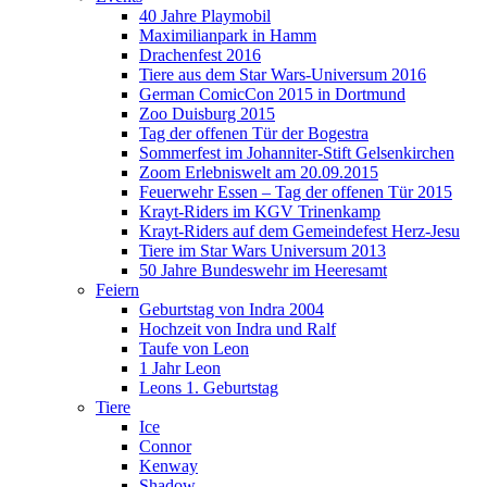
40 Jahre Playmobil
Maximilianpark in Hamm
Drachenfest 2016
Tiere aus dem Star Wars-Universum 2016
German ComicCon 2015 in Dortmund
Zoo Duisburg 2015
Tag der offenen Tür der Bogestra
Sommerfest im Johanniter-Stift Gelsenkirchen
Zoom Erlebniswelt am 20.09.2015
Feuerwehr Essen – Tag der offenen Tür 2015
Krayt-Riders im KGV Trinenkamp
Krayt-Riders auf dem Gemeindefest Herz-Jesu
Tiere im Star Wars Universum 2013
50 Jahre Bundeswehr im Heeresamt
Feiern
Geburtstag von Indra 2004
Hochzeit von Indra und Ralf
Taufe von Leon
1 Jahr Leon
Leons 1. Geburtstag
Tiere
Ice
Connor
Kenway
Shadow