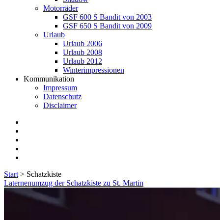
Motorräder
GSF 600 S Bandit von 2003
GSF 650 S Bandit von 2009
Urlaub
Urlaub 2006
Urlaub 2008
Urlaub 2012
Winterimpressionen
Kommunikation
Impressum
Datenschutz
Disclaimer
twitter
facebook
instagram
E-
Mail
flickr
Start
>
Schatzkiste
Kategorie:
Laternenumzug der Schatzkiste zu St. Martin
<span>Schatzkiste</span>