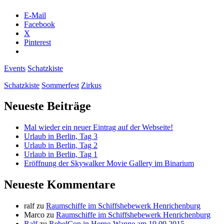
Schatzkiste
E-Mail
Facebook
X
Pinterest
Events
Schatzkiste
Schatzkiste
Sommerfest
Zirkus
Primäre
Neueste Beiträge
Seitenleiste
Mal wieder ein neuer Eintrag auf der Webseite!
Urlaub in Berlin, Tag 3
Urlaub in Berlin, Tag 2
Urlaub in Berlin, Tag 1
Eröffnung der Skywalker Movie Gallery im Binarium
Neueste Kommentare
ralf
zu
Raumschiffe im Schiffshebewerk Henrichenburg
Marco
zu
Raumschiffe im Schiffshebewerk Henrichenburg
Ralf
zu
RebelCon in Herne-Wanne am 19.09.2015