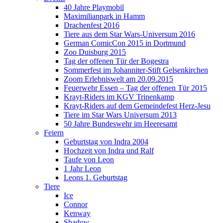
40 Jahre Playmobil
Maximilianpark in Hamm
Drachenfest 2016
Tiere aus dem Star Wars-Universum 2016
German ComicCon 2015 in Dortmund
Zoo Duisburg 2015
Tag der offenen Tür der Bogestra
Sommerfest im Johanniter-Stift Gelsenkirchen
Zoom Erlebniswelt am 20.09.2015
Feuerwehr Essen – Tag der offenen Tür 2015
Krayt-Riders im KGV Trinenkamp
Krayt-Riders auf dem Gemeindefest Herz-Jesu
Tiere im Star Wars Universum 2013
50 Jahre Bundeswehr im Heeresamt
Feiern
Geburtstag von Indra 2004
Hochzeit von Indra und Ralf
Taufe von Leon
1 Jahr Leon
Leons 1. Geburtstag
Tiere
Ice
Connor
Kenway
Shadow