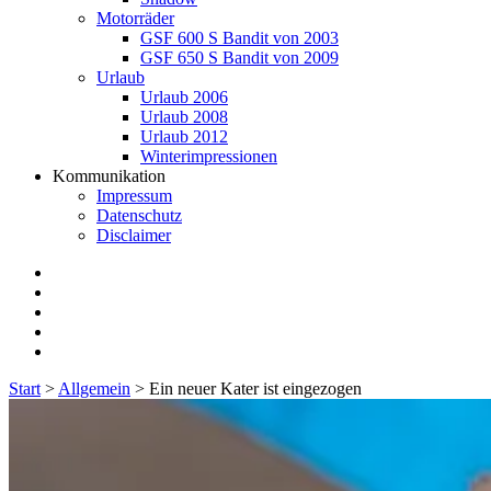
Motorräder
GSF 600 S Bandit von 2003
GSF 650 S Bandit von 2009
Urlaub
Urlaub 2006
Urlaub 2008
Urlaub 2012
Winterimpressionen
Kommunikation
Impressum
Datenschutz
Disclaimer
twitter
facebook
instagram
E-
Mail
flickr
Start
>
Allgemein
>
Ein neuer Kater ist eingezogen