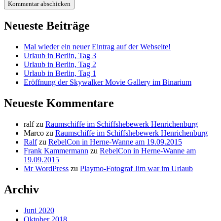
Primäre
Neueste Beiträge
Seitenleiste
Mal wieder ein neuer Eintrag auf der Webseite!
Urlaub in Berlin, Tag 3
Urlaub in Berlin, Tag 2
Urlaub in Berlin, Tag 1
Eröffnung der Skywalker Movie Gallery im Binarium
Neueste Kommentare
ralf
zu
Raumschiffe im Schiffshebewerk Henrichenburg
Marco
zu
Raumschiffe im Schiffshebewerk Henrichenburg
Ralf
zu
RebelCon in Herne-Wanne am 19.09.2015
Frank Kammermann
zu
RebelCon in Herne-Wanne am
19.09.2015
Mr WordPress
zu
Playmo-Fotograf Jim war im Urlaub
Archiv
Juni 2020
Oktober 2018