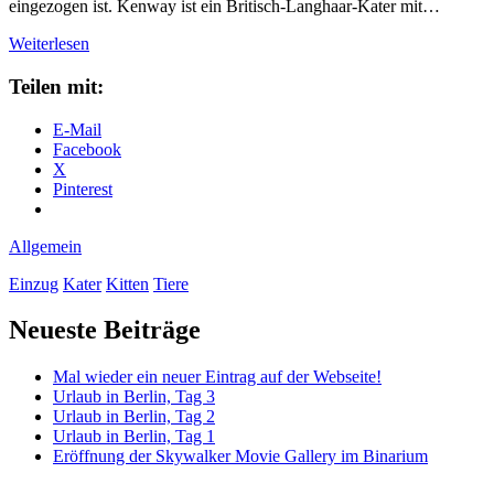
eingezogen ist. Kenway ist ein Britisch-Langhaar-Kater mit…
Ein
Weiterlesen
neuer
Kater
Teilen mit:
ist
eingezogen
E-Mail
Facebook
X
Pinterest
Allgemein
Einzug
Kater
Kitten
Tiere
Primäre
Neueste Beiträge
Seitenleiste
Mal wieder ein neuer Eintrag auf der Webseite!
Urlaub in Berlin, Tag 3
Urlaub in Berlin, Tag 2
Urlaub in Berlin, Tag 1
Eröffnung der Skywalker Movie Gallery im Binarium