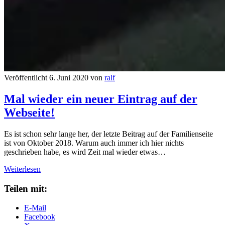
Veröffentlicht 6. Juni 2020 von
ralf
Mal wieder ein neuer Eintrag auf der
Webseite!
Es ist schon sehr lange her, der letzte Beitrag auf der Familienseite
ist von Oktober 2018. Warum auch immer ich hier nichts
geschrieben habe, es wird Zeit mal wieder etwas…
Mal
Weiterlesen
wieder
ein
Teilen mit:
neuer
Eintrag
E-Mail
auf
Facebook
der