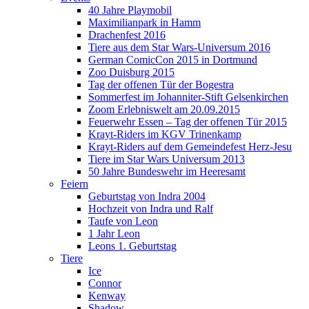
40 Jahre Playmobil
Maximilianpark in Hamm
Drachenfest 2016
Tiere aus dem Star Wars-Universum 2016
German ComicCon 2015 in Dortmund
Zoo Duisburg 2015
Tag der offenen Tür der Bogestra
Sommerfest im Johanniter-Stift Gelsenkirchen
Zoom Erlebniswelt am 20.09.2015
Feuerwehr Essen – Tag der offenen Tür 2015
Krayt-Riders im KGV Trinenkamp
Krayt-Riders auf dem Gemeindefest Herz-Jesu
Tiere im Star Wars Universum 2013
50 Jahre Bundeswehr im Heeresamt
Feiern
Geburtstag von Indra 2004
Hochzeit von Indra und Ralf
Taufe von Leon
1 Jahr Leon
Leons 1. Geburtstag
Tiere
Ice
Connor
Kenway
Shadow