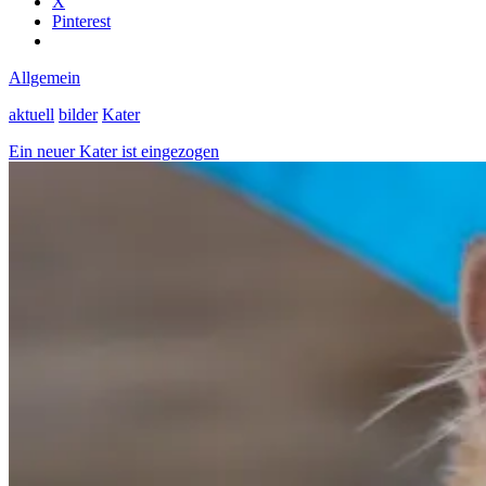
X
Webseite!
Pinterest
Allgemein
aktuell
bilder
Kater
Ein neuer Kater ist eingezogen