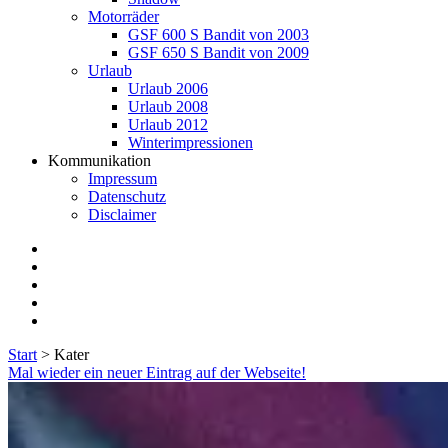
Motorräder
GSF 600 S Bandit von 2003
GSF 650 S Bandit von 2009
Urlaub
Urlaub 2006
Urlaub 2008
Urlaub 2012
Winterimpressionen
Kommunikation
Impressum
Datenschutz
Disclaimer
twitter
facebook
instagram
E-
Mail
flickr
Start
>
Kater
Schlagwort:
Mal wieder ein neuer Eintrag auf der Webseite!
<span>Kater</span>