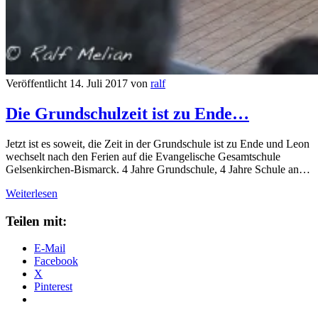
Veröffentlicht 14. Juli 2017 von
ralf
Die Grundschulzeit ist zu Ende…
Jetzt ist es soweit, die Zeit in der Grundschule ist zu Ende und Leon
wechselt nach den Ferien auf die Evangelische Gesamtschule
Gelsenkirchen-Bismarck. 4 Jahre Grundschule, 4 Jahre Schule an…
Die
Weiterlesen
Grundschulzeit
ist
Teilen mit:
zu
Ende…
E-Mail
Facebook
X
Pinterest