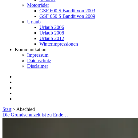
Motorräder
GSF 600 S Bandit von 2003
GSF 650 S Bandit von 2009
Urlaub
Urlaub 2006
Urlaub 2008
Urlaub 2012
Winterimpressionen
Kommunikation
Impressum
Datenschutz
Disclaimer
twitter
facebook
instagram
E-
Mail
flickr
Start
>
Abschied
Schlagwort:
Die Grundschulzeit ist zu Ende…
<span>Abschied</span>