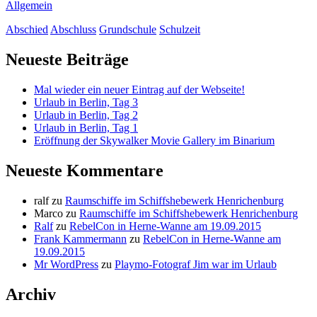
Allgemein
Abschied
Abschluss
Grundschule
Schulzeit
Primäre
Neueste Beiträge
Seitenleiste
Mal wieder ein neuer Eintrag auf der Webseite!
Urlaub in Berlin, Tag 3
Urlaub in Berlin, Tag 2
Urlaub in Berlin, Tag 1
Eröffnung der Skywalker Movie Gallery im Binarium
Neueste Kommentare
ralf
zu
Raumschiffe im Schiffshebewerk Henrichenburg
Marco
zu
Raumschiffe im Schiffshebewerk Henrichenburg
Ralf
zu
RebelCon in Herne-Wanne am 19.09.2015
Frank Kammermann
zu
RebelCon in Herne-Wanne am
19.09.2015
Mr WordPress
zu
Playmo-Fotograf Jim war im Urlaub
Archiv