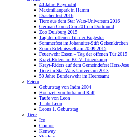
40 Jahre Playmobil
Maximilianpark in Hamm
Drachenfest 2016
Tiere aus dem Star Wars-Universum 2016
German ComicCon 2015 in Dortmund
Zoo Duisburg 2015
Tag der offenen Tür der Bogestra
Sommerfest im Johanniter-Stift Gelsenkirchen
Zoom Erlebniswelt am 20.09.2015
Feuerwehr Essen – Tag der offenen Tür 2015
Krayt-Riders im KGV Trinenkamp
Krayt-Riders auf dem Gemeindefest Herz-Jesu
Tiere im Star Wars Universum 2013
50 Jahre Bundeswehr im Heeresamt
Feiern
Geburtstag von Indra 2004
Hochzeit von Indra und Ralf
Taufe von Leon
1 Jahr Leon
Leons 1. Geburtstag
Tiere
Ice
Connor
Kenway
Shadow