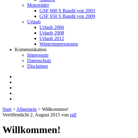
Motorräder
GSF 600 S Bandit von 2003
GSF 650 S Bandit von 2009
Urlaub
Urlaub 2006
Urlaub 2008
Urlaub 2012
Winterimpressionen
Kommunikation
Impressum
Datenschutz
Disclaimer
twitter
facebook
instagram
E-
Mail
flickr
Start
>
Allgemein
>
Willkommen!
Veröffentlicht 2. August 2015 von
ralf
Willkommen!