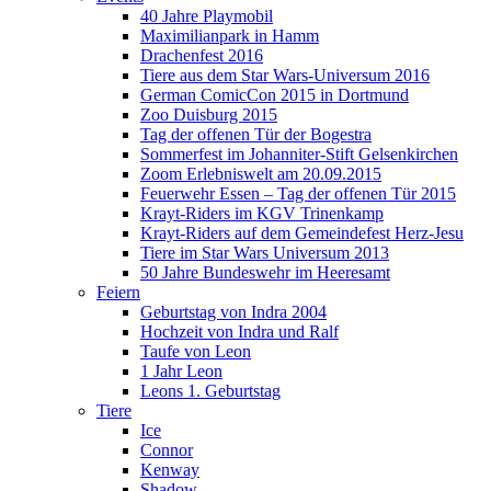
40 Jahre Playmobil
Maximilianpark in Hamm
Drachenfest 2016
Tiere aus dem Star Wars-Universum 2016
German ComicCon 2015 in Dortmund
Zoo Duisburg 2015
Tag der offenen Tür der Bogestra
Sommerfest im Johanniter-Stift Gelsenkirchen
Zoom Erlebniswelt am 20.09.2015
Feuerwehr Essen – Tag der offenen Tür 2015
Krayt-Riders im KGV Trinenkamp
Krayt-Riders auf dem Gemeindefest Herz-Jesu
Tiere im Star Wars Universum 2013
50 Jahre Bundeswehr im Heeresamt
Feiern
Geburtstag von Indra 2004
Hochzeit von Indra und Ralf
Taufe von Leon
1 Jahr Leon
Leons 1. Geburtstag
Tiere
Ice
Connor
Kenway
Shadow